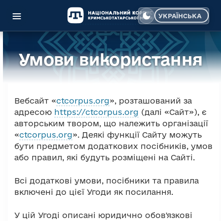
УКРАЇНСЬКА
Виберіть свою мо
Умови використання
Вебсайт «
ctcorpus.org
», розташований за
адресою
https://ctcorpus.org
(далі «Сайт»), є
авторським твором, що належить організації
«
ctcorpus.org
». Деякі функції Сайту можуть
бути предметом додаткових посібників, умов
або правил, які будуть розміщені на Сайті.
Всі додаткові умови, посібники та правила
включені до цієї Угоди як посилання.
У цій Угоді описані юридично обов'язкові