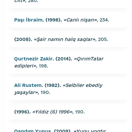
cılt»
, 280.
Paşı İbraim.
(1998).
«Canlı nişan»
, 234.
(2008).
«Şair namın halq saqlar»
, 205.
Qurtnezir Zakir.
(2014).
«QırımTatar
edipleri»
, 198.
Ali Rustem.
(1982).
«Selbiler ebediy
yaşaylar»
, 190.
(1996).
«Yıldız (6) 1996»
, 190.
Qandım Yunus.
(2009).
«Yuqu yoqtır