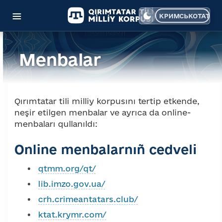
КРИМСЬКОТАТАР
Dilinizi seçin
Menbalar
Qırımtatar tili milliy korpusını tertip etkende,
neşir etilgen menbalar ve ayrıca da online-
menbaları qullanıldı:
Online menbalarnıñ cedveli
qtmm.org/qt/
lib.imzo.gov.ua/
crh.crimeantatars.club/
ktat.krymr.com/