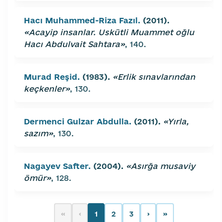
Hacı Muhammed-Riza Fazıl.
(2011).
«Acayip insanlar. Uskütli Muammet oğlu
Hacı Abdulvait Sahtara»
, 140.
Murad Reşid.
(1983).
«Erlik sınavlarından
keçkenler»
, 130.
Dermenci Gulzar Abdulla.
(2011).
«Yırla,
sazım»
, 130.
Nagayev Safter.
(2004).
«Asırğa musaviy
ömür»
, 128.
«
‹
1
2
3
›
»