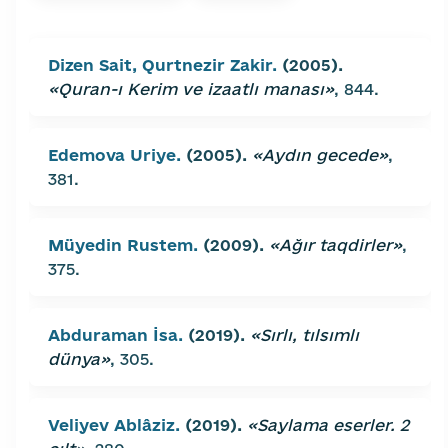
Dizen Sait, Qurtnezir Zakir.
(2005).
«Quran-ı Kerim ve izaatlı manası»
, 844.
Edemova Uriye.
(2005).
«Aydın gecede»
,
381.
Müyedin Rustem.
(2009).
«Ağır taqdirler»
,
375.
Abduraman İsa.
(2019).
«Sırlı, tılsımlı
dünya»
, 305.
Veliyev Ablâziz.
(2019).
«Saylama eserler. 2