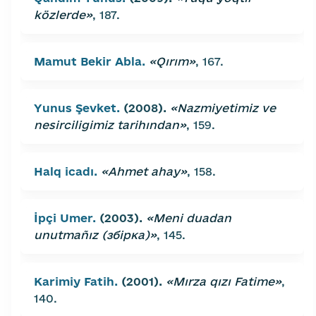
közlerde»
, 187.
Mamut Bekir Abla.
«Qırım»
, 167.
Yunus Şevket.
(2008).
«Nazmiyetimiz ve
nesirciligimiz tarihından»
, 159.
Halq icadı.
«Ahmet ahay»
, 158.
İpçi Umer.
(2003).
«Meni duadan
unutmañız (збірка)»
, 145.
Karimiy Fatih.
(2001).
«Mırza qızı Fatime»
,
140.